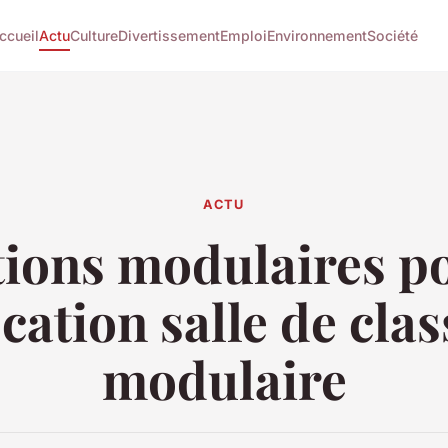
ccueil
Actu
Culture
Divertissement
Emploi
Environnement
Société
ACTU
tions modulaires po
ocation salle de clas
modulaire