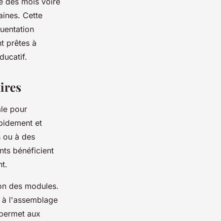
e des mois voire
aines. Cette
uentation
nt prêtes à
ducatif.
ires
ale pour
apidement et
 ou à des
nts bénéficient
t.
ion des modules.
n à l'assemblage
e permet aux