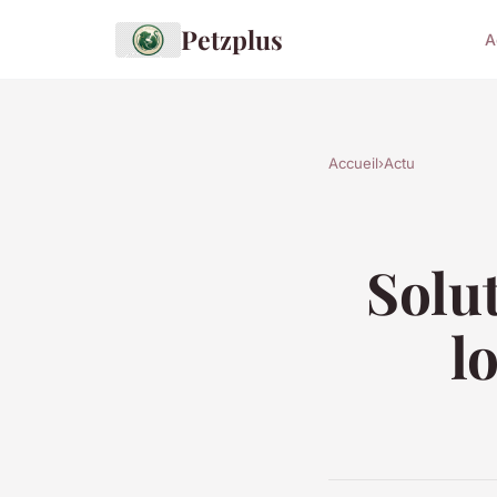
Petzplus
A
Accueil
›
Actu
Solu
l