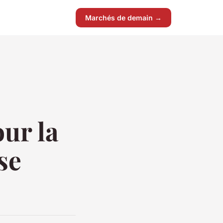
Marchés de demain →
ur la
se