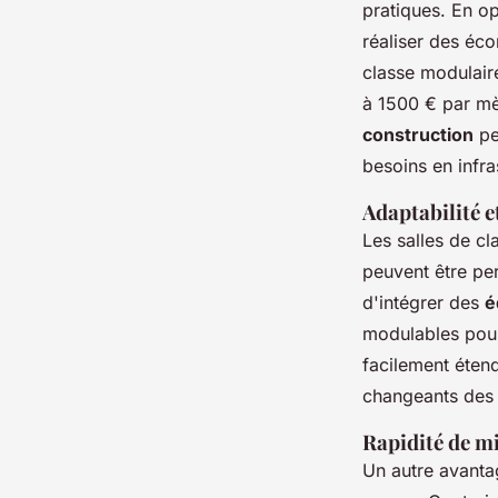
pratiques. En op
réaliser des éco
classe modulair
à 1500 € par mèt
construction
pe
besoins en infra
Adaptabilité e
Les salles de cla
peuvent être per
d'intégrer des
é
modulables pour 
facilement étend
changeants des i
Rapidité de m
Un autre avantag