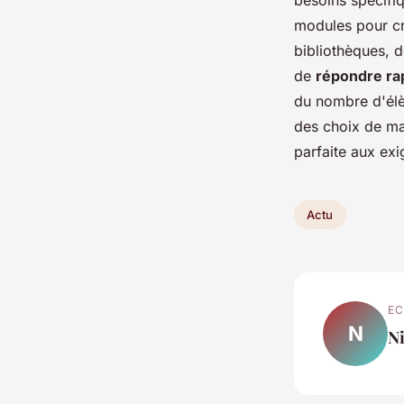
besoins spécifiq
modules pour cr
bibliothèques, d
de
répondre ra
du nombre d'élè
des choix de ma
parfaite aux ex
Actu
EC
N
Ni