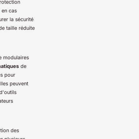
rotection
é en cas
rer la sécurité
e taille réduite
se modulaires
atiques
de
és pour
lles peuvent
d'outils
ateurs
tion des