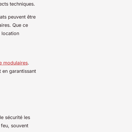
ects techniques.
rats peuvent être
aires. Que ce
 location
se modulaires
.
 en garantissant
 sécurité les
u feu, souvent