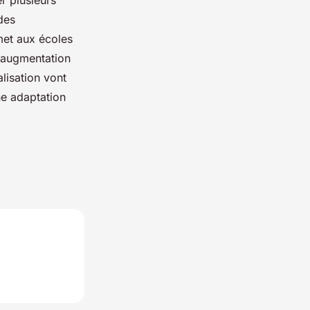
r plusieurs
des
rmet aux écoles
e augmentation
lisation vont
ne adaptation