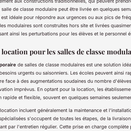
ement aux constructions traditionnelles, qui peuvent prendr
 salle de classe modulaire peut être livrée en quelques sem
est idéale pour répondre aux urgences ou aux pics de fréq
lles modulaires sont construites hors site et livrées quasime
sant ainsi les perturbations pour les élèves et le personnel é
location pour les salles de classe modula
poraire
de salles de classe modulaires est une solution idé
besoins urgents ou saisonniers. Les écoles peuvent ainsi r
ire face à des augmentations soudaines du nombre d'élèves
ation imprévus. En optant pour la location, les établisseme
on rapide et flexible, souvent en quelques semaines seulemen
location incluent généralement la maintenance et l'installat
spécialisées s'occupent de toutes les étapes, de la livraiso
sant par l'entretien régulier. Cette prise en charge complèt