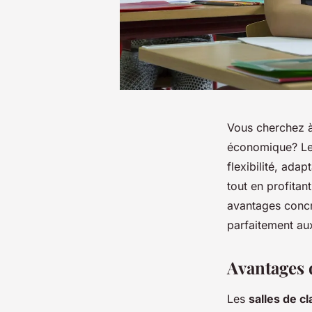
Vous cherchez à
économique? Les 
flexibilité, ada
tout en profitan
avantages concr
parfaitement aux
Avantages 
Les
salles de c