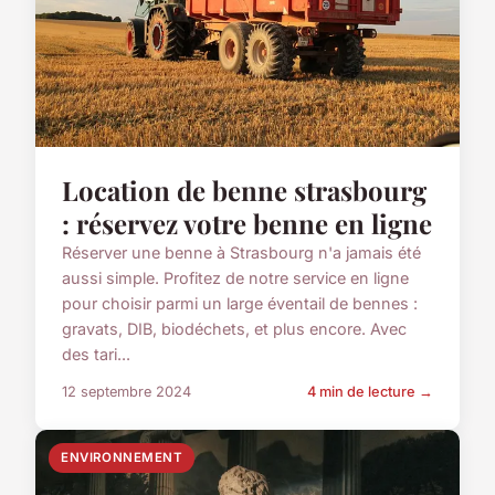
Location de benne strasbourg
: réservez votre benne en ligne
Réserver une benne à Strasbourg n'a jamais été
aussi simple. Profitez de notre service en ligne
pour choisir parmi un large éventail de bennes :
gravats, DIB, biodéchets, et plus encore. Avec
des tari...
12 septembre 2024
4 min de lecture →
ENVIRONNEMENT