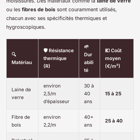
moisissures. Des matériaux comme la
laine de verre
ou les
fibres de bois
sont couramment utilisés,
chacun avec ses spécificités thermiques et
hygroscopiques.
🌱
🛡️ Résistance
💶 Coût
🔍
Dur
thermique
moyen
Matériau
abili
(R)
(€/m²)
té
environ
30 à
Laine de
2,5/m
40
15 à 25
verre
d’épaisseur
ans
Fibre de
environ
40+
25 à 40
bois
2,2/m
ans