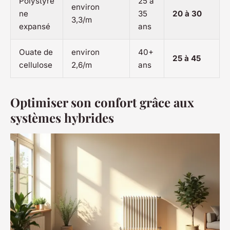
Polystyrè
25 à
environ
ne
35
20 à 30
3,3/m
expansé
ans
Ouate de
environ
40+
25 à 45
cellulose
2,6/m
ans
Optimiser son confort grâce aux
systèmes hybrides