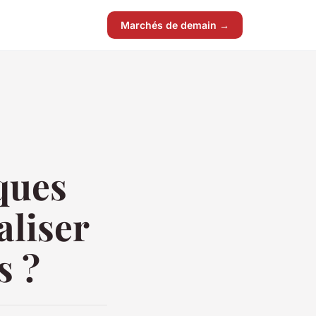
Marchés de demain →
iques
aliser
s ?