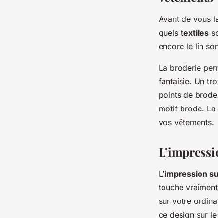
Avant de vous la
quels
textiles
so
encore le lin so
La broderie per
fantaisie. Un tr
points de broder
motif brodé. La 
vos vêtements.
L’impressi
L’
impression sur
touche vraiment
sur votre ordin
ce design sur le