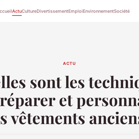
ccueil
Actu
Culture
Divertissement
Emploi
Environnement
Société
ACTU
les sont les techn
réparer et personn
s vêtements ancien