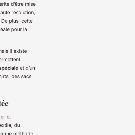
rite d’être mise
aute résolution,
 De plus, cette
éale pour la
is il existe
ermettent
spéciale
et d’un
hirts, des sacs
tée
er et
extile, du
 chaque méthode