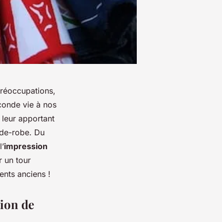
préoccupations,
conde vie à nos
 leur apportant
rde-robe. Du
l’
impression
r un tour
ents anciens !
tion de