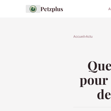
Petzplus
A
Accueil
›
Actu
Quel
pour 
de