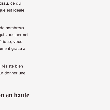
tissu, ce qui
que est idéale
, de nombreux
qui vous permet
érique, vous
tement grâce à
 résiste bien
eur donner une
on en haute