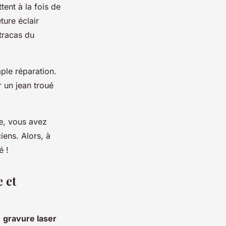
tent à la fois de
ure éclair
 tracas du
ple réparation.
 un jean troué
re, vous avez
ens. Alors, à
é !
 et
a
gravure laser