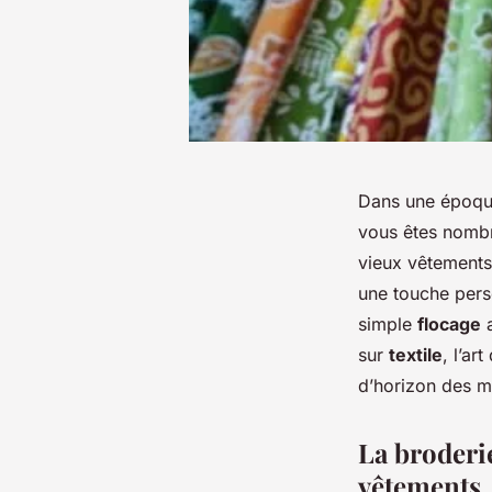
Dans une époque
vous êtes nombr
vieux vêtements 
une touche pers
simple
flocage
a
sur
textile
, l’ar
d’horizon des m
La broderie
vêtements