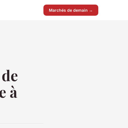
Marchés de demain →
 de
e à