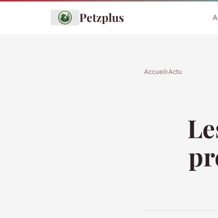
Petzplus
A
Accueil
›
Actu
Le
pr