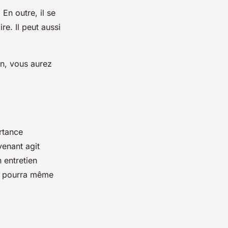
 En outre, il se
re. Il peut aussi
on, vous aurez
rtance
venant agit
 entretien
 Il pourra même