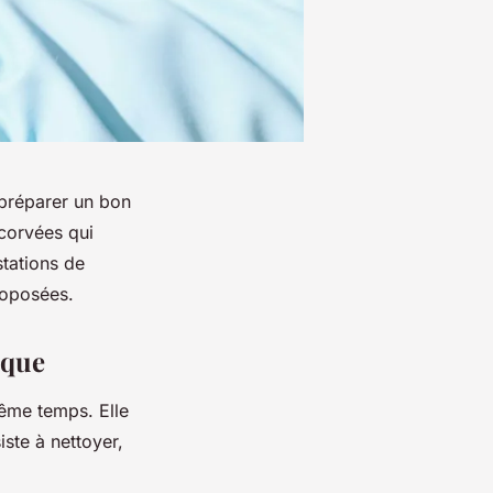
 préparer un bon
 corvées qui
tations de
roposées.
ique
même temps. Elle
ste à nettoyer,