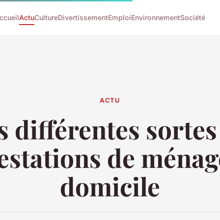
ccueil
Actu
Culture
Divertissement
Emploi
Environnement
Société
ACTU
s différentes sortes
estations de ménag
domicile