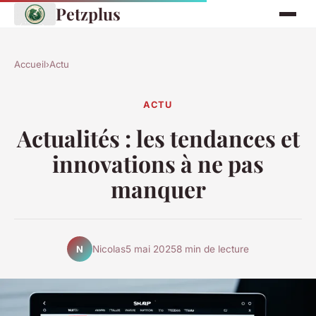
Petzplus
Accueil
›
Actu
ACTU
Actualités : les tendances et
innovations à ne pas
manquer
Nicolas
5 mai 2025
8 min de lecture
N