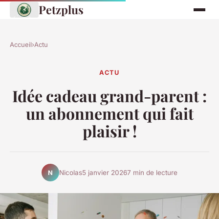
Petzplus
Accueil
›
Actu
ACTU
Idée cadeau grand-parent :
un abonnement qui fait
plaisir !
Nicolas
5 janvier 2026
7 min de lecture
N