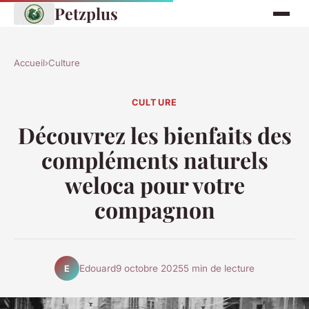
Petzplus
Accueil
›
Culture
CULTURE
Découvrez les bienfaits des
compléments naturels
weloca pour votre
compagnon
Edouard
9 octobre 2025
5 min de lecture
E