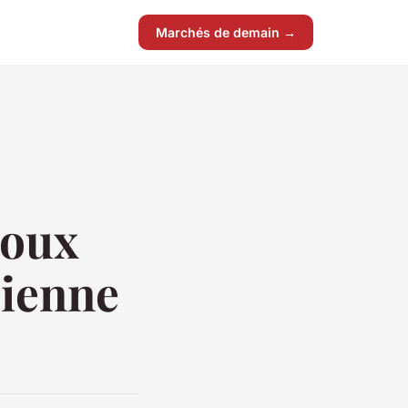
Marchés de demain →
joux
cienne