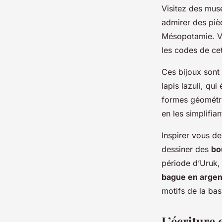
Visitez des mus
admirer des pièc
Mésopotamie. Vo
les codes de ce
Ces bijoux sont
lapis lazuli, qu
formes géométriq
en les simplifian
Inspirer vous d
dessiner des
bo
période d’Uruk, 
bague en argen
motifs de la ba
L’écriture