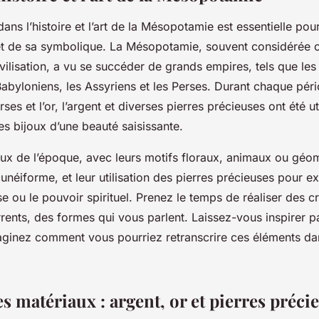
ns l’histoire et l’art de la Mésopotamie est essentielle pou
et de sa symbolique. La Mésopotamie, souvent considérée
vilisation, a vu se succéder de grands empires, tels que les
abyloniens, les Assyriens et les Perses. Durant chaque périod
ses et l’or, l’argent et diverses pierres précieuses ont été ut
s bijoux d’une beauté saisissante.
oux de l’époque, avec leurs motifs floraux, animaux ou géom
cunéiforme, et leur utilisation des pierres précieuses pour ex
sse ou le pouvoir spirituel. Prenez le temps de réaliser des c
rents, des formes qui vous parlent. Laissez-vous inspirer p
imaginez comment vous pourriez retranscrire ces éléments d
s matériaux : argent, or et pierres préci