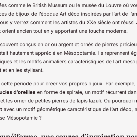
ées comme le British Museum ou le musée du Louvre où vo
es de bijoux de l’époque Art déco inspirées par l’art de l’a
us y verrez comment les artistes du XXe siècle ont réussi à
t orient ancien tout en y apportant une touche moderne.
 souvent conçus en or ou argent et ornés de pierres préci
i était hautement apprécié en Mésopotamie. Ils reprennent é
ues et les motifs animaliers caractéristiques de l’art méso
t et en les stylisant.
e cette période pour créer vos propres bijoux. Par exemple,
ucles d’oreilles
en forme de spirale, un motif récurrent dans 
et les orner de petites pierres de lapis lazuli. Ou pourquoi 
t
avec un motif géométrique caractéristique de l’art déco, m
sse Mésopotamie ?
 cunéiforme, une source d’inspiration pou