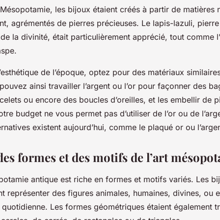
Mésopotamie, les bijoux étaient créés à partir de matières n
gent, agrémentés de pierres précieuses. Le lapis-lazuli, pier
 de la divinité, était particulièrement apprécié, tout comme l
aspe.
’esthétique de l’époque, optez pour des matériaux similaire
pouvez ainsi travailler l’argent ou l’or pour façonner des b
acelets ou encore des boucles d’oreilles, et les embellir de p
otre budget ne vous permet pas d’utiliser de l’or ou de l’arg
rnatives existent aujourd’hui, comme le plaqué or ou l’arge
 des formes et des motifs de l’art mésopo
potamie antique est riche en formes et motifs variés. Les bi
nt représenter des figures animales, humaines, divines, ou 
e quotidienne. Les formes géométriques étaient également tr