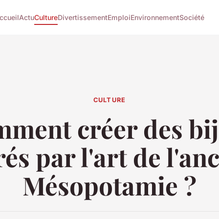
ccueil
Actu
Culture
Divertissement
Emploi
Environnement
Société
CULTURE
ment créer des bi
rés par l'art de l'an
Mésopotamie ?