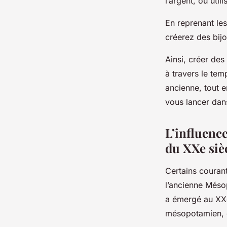
l’argent, ou uti
En reprenant le
créerez des bijo
Ainsi, créer des
à travers le tem
ancienne, tout e
vous lancer dans
L’influence
du XXe siè
Certains courant
l’ancienne Méso
a émergé au XXe 
mésopotamien, e