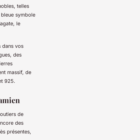
obles, telles
re bleue symbole
’agate, le
s dans vos
agues, des
ierres
ent massif, de
nt 925.
tamien
joutiers de
encore des
ès présentes,