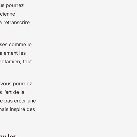
us pourrez
ncienne
 retranscrire
euses comme le
galement les
potamien, tout
 vous pourriez
l’art de la
ne pas créer une
ais inspiré des
r les