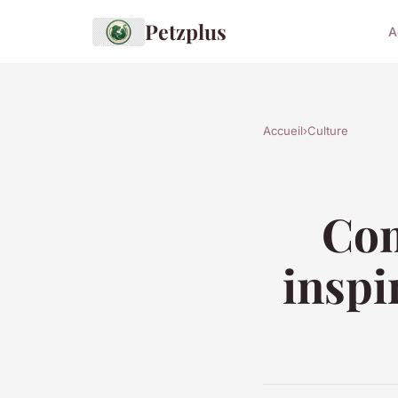
Petzplus
A
Accueil
›
Culture
Com
inspi