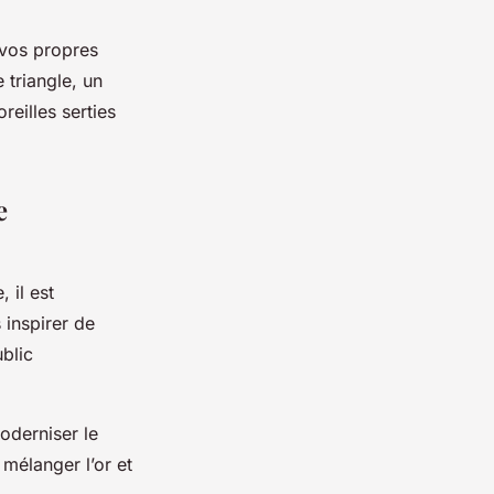
 vos propres
 triangle, un
reilles serties
e
 il est
 inspirer de
blic
moderniser le
mélanger l’or et