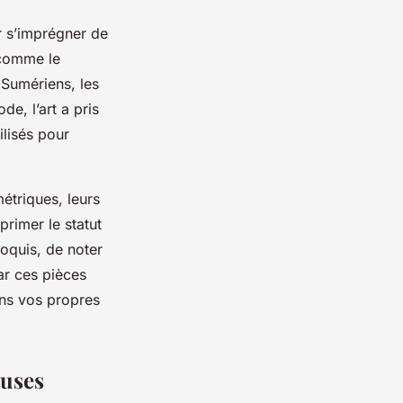
r s’imprégner de
 comme le
 Sumériens, les
e, l’art a pris
ilisés pour
étriques, leurs
primer le statut
roquis, de noter
ar ces pièces
ans vos propres
euses